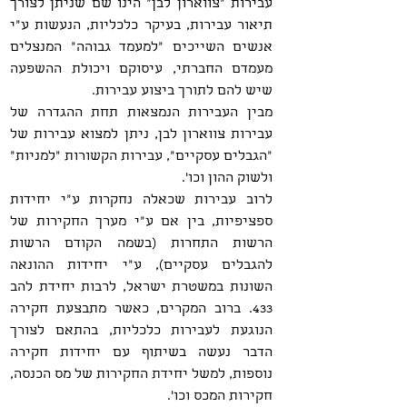
עבירות "צווארון לבן" הינו שם שניתן לצורך
עבירות בטחוניות
תיאור עבירות, בעיקר כלכליות, הנעשות ע"י
אנשים השייכים "למעמד גבוהה" המנצלים
מעמדם החברתי, עיסוקם ויכולת ההשפעה
שיש להם לתורך ביצוע עבירות.
מבין העבירות הנמצאות תחת ההגדרה של
עבירות צווארון לבן, ניתן למצוא עבירות של
"הגבלים עסקיים", עבירות הקשורות "למניות"
ולשוק ההון וכו'.
לרוב עבירות שכאלה נחקרות ע"י יחידות
ספציפיות, בין אם ע"י מערך החקירות של
הרשות התחרות (בשמה הקודם הרשות
להגבלים עסקיים), ע"י יחידות ההונאה
השונות במשטרת ישראל, לרבות יחידת להב
433. ברוב המקרים, כאשר מתבצעת חקירה
הנוגעת לעבירות כלכליות, בהתאם לצורך
הדבר נעשה בשיתוף עם יחידות חקירה
נוספות, למשל יחידת החקירות של מס הכנסה,
חקירות המכס וכו'.